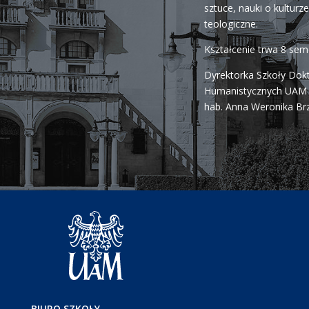
sztuce, nauki o kulturze 
teologiczne.
Kształcenie trwa 8 se
Dyrektorka Szkoły Dok
Humanistycznych UAM j
hab. Anna Weronika Br
BIURO SZKOŁY