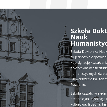
Szkoła Dok
Nauk
Humanisty
Szkoła Doktorska Nau
to jednostka odpowiedz
koordynację kształceni
doktorskim w dziedzini
humanistycznych dział
Uniwersytecie im. Ada
Poznaniu.
Szkoła kształci w siedm
archeologia, etnologia 
kulturowa, filozofia, his