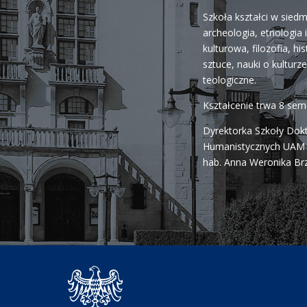
Szkoła kształci w siedm
archeologia, etnologia 
kulturowa, filozofia, his
sztuce, nauki o kulturze 
teologiczne.
Kształcenie trwa 8 se
Dyrektorka Szkoły Dok
Humanistycznych UAM j
hab. Anna Weronika Br