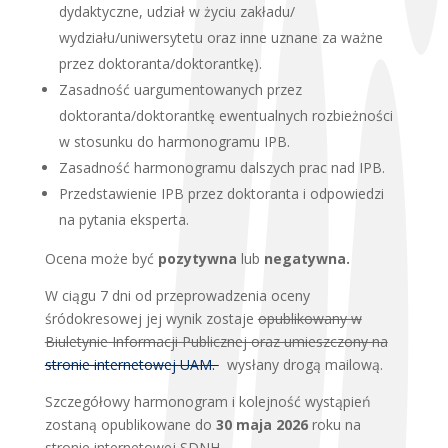
dydaktyczne, udział w życiu zakładu/
wydziału/uniwersytetu oraz inne uznane za ważne
przez doktoranta/doktorantkę).
Zasadność uargumentowanych przez
doktoranta/doktorantkę ewentualnych rozbieżności
w stosunku do harmonogramu IPB.
Zasadność harmonogramu dalszych prac nad IPB.
Przedstawienie IPB przez doktoranta i odpowiedzi
na pytania eksperta.
Ocena może być
pozytywna
lub
negatywna.
W ciągu 7 dni od przeprowadzenia oceny
śródokresowej jej wynik zostaje
opublikowany w
Biuletynie Informacji Publicznej oraz umieszczony na
stronie internetowej UAM.
wysłany drogą mailową.
Szczegółowy harmonogram i kolejność wystąpień
zostaną opublikowane do
30 maja 2026
roku na
stronie internetowej SDNH.