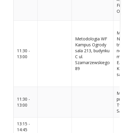
Filemon
OFM (1
Metodol
Metodologia WF
NKR-Ba
Kampus Ogrody
transdys
11:30 -
sala 213, budynku
nowe
13:00
C ul.
metodolo
Szamarzewskiego
E. Rewer
89
Kampus 
sala 30
Metodol
11:30 -
prof. D.
13:00
Tworzow
Sala 3.1
13:15 -
14:45