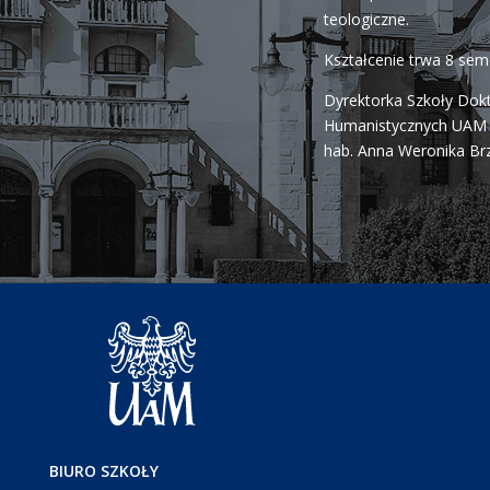
teologiczne.
Kształcenie trwa 8 se
Dyrektorka Szkoły Dok
Humanistycznych UAM j
hab. Anna Weronika Br
BIURO SZKOŁY