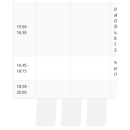
Dydakty
akademi
D. Konie
15:00 -
Śliwińsk
16:30
sala 3.6
8.11., 15
13.12, 1
24.02, 1.
Metodol
16:45 -
prof. E
18:15
(15h) sa
18:30 -
20:00