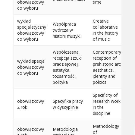
obowiązkowy
time
do wyboru
wykład
Creative
Współpraca
specjalistyczny
collaborative
twórcza w
15
obowiązkowy
in the history
historii muzyki
do wyboru
of music
Współczesna
Contemporary
recepcja sztuki
reception of
wykład specjal
pradziejowej:
prehistoric art:
obowiązkowy
15
estetyka,
aesthetics,
do wyboru
tożsamość i
identity and
polityka
politics
Specificity of
obowiązkowy
Specyfika pracy
research work
15
2 rok
w dyscyplinie
in the
discipline
Methodology
obowiązkowy
Metodologia
of
15