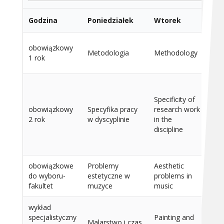
Godzina
Poniedziałek
Wtorek
Śr
obowiązkowy
Metodologia
Methodology
15
1 rok
Specificity of
obowiązkowy
Specyfika pracy
research work
15
2 rok
w dyscyplinie
in the
discipline
obowiązkowe
Problemy
Aesthetic
do wyboru-
estetyczne w
problems in
15
fakultet
muzyce
music
wykład
specjalistyczny
Painting and
Malarstwo i czas
15