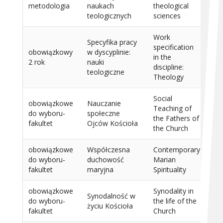
metodologia
naukach
theological
teologicznych
sciences
Work
Specyfika pracy
specification
obowiązkowy
w dyscyplinie:
in the
15
2 rok
nauki
discipline:
teologiczne
Theology
Social
obowiązkowe
Nauczanie
Teaching of
do wyboru-
społeczne
15
the Fathers of
fakultet
Ojców Kościoła
the Church
obowiązkowe
Współczesna
Contemporary
do wyboru-
duchowość
Marian
15
fakultet
maryjna
Spirituality
obowiązkowe
Synodality in
Synodalność w
do wyboru-
the life of the
15
życiu Kościoła
fakultet
Church