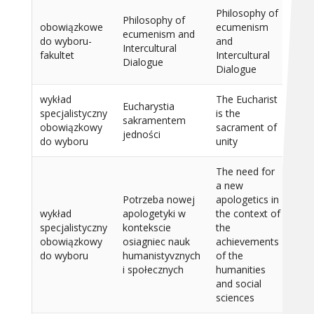
Philosophy of
Philosophy of
obowiązkowe
ecumenism
ecumenism and
do wyboru-
and
15
Intercultural
fakultet
Intercultural
Dialogue
Dialogue
wykład
The Eucharist
Eucharystia
specjalistyczny
is the
sakramentem
15
obowiązkowy
sacrament of
jedności
do wyboru
unity
The need for
a new
Potrzeba nowej
apologetics in
wykład
apologetyki w
the context of
specjalistyczny
kontekscie
the
15
obowiązkowy
osiagniec nauk
achievements
do wyboru
humanistyvznych
of the
i społecznych
humanities
and social
sciences