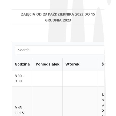
ZAJĘCIA OD 23 PAŹDZIERNIKA 2023 DO 15
GRUDNIA 2023
Godzina
Poniedziałek
Wtorek
Środa
8:00 -
9:30
Metodol
badań n
w nauka
9:45 -
teologic
11:15
ks. Tad