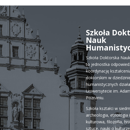
Szkoła Dok
Nauk
Humanisty
Szkoła Doktorska Nau
to jednostka odpowiedz
koordynację kształceni
doktorskim w dziedzini
humanistycznych dział
Uniwersytecie im. Ada
Poznaniu.
Szkoła kształci w siedm
archeologia, etnologia 
kulturowa, filozofia, his
sztuce, nauki o kulturze 