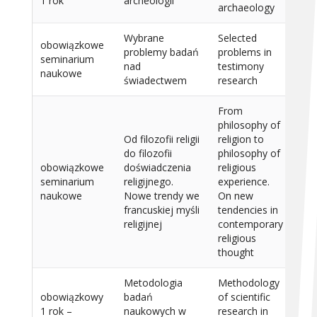
1 rok
archeologii
archaeology
Wybrane
Selected
obowiązkowe
problemy badań
problems in
seminarium
15
nad
testimony
naukowe
świadectwem
research
From
philosophy of
Od filozofii religii
religion to
do filozofii
philosophy of
obowiązkowe
doświadczenia
religious
seminarium
religijnego.
experience.
15
naukowe
Nowe trendy we
On new
francuskiej myśli
tendencies in
religijnej
contemporary
religious
thought
Metodologia
Methodology
obowiązkowy
badań
of scientific
1 rok –
naukowych w
research in
15