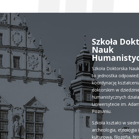
Szkoła Dok
Nauk
Humanisty
Szkoła Doktorska Nau
to jednostka odpowiedz
koordynację kształceni
doktorskim w dziedzini
humanistycznych dział
Uniwersytecie im. Ada
Poznaniu.
Szkoła kształci w siedm
archeologia, etnologia 
kulturowa, filozofia, his