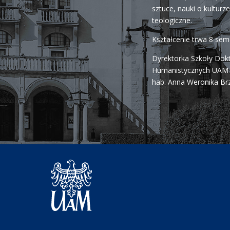
sztuce, nauki o kulturze 
teologiczne.
Kształcenie trwa 8 se
Dyrektorka Szkoły Dok
Humanistycznych UAM j
hab. Anna Weronika Br