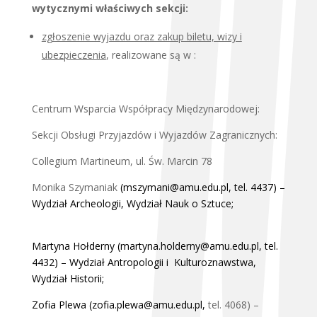
wytycznymi właściwych sekcji:
zgłoszenie wyjazdu oraz zakup biletu, wizy i
ubezpieczenia
, realizowane są w :
Centrum Wsparcia Współpracy Międzynarodowej:
Sekcji Obsługi Przyjazdów i Wyjazdów Zagranicznych:
Collegium Martineum, ul. Św. Marcin 78
Monika Szymaniak
(
mszymani@amu.edu.pl
, tel. 4437) –
Wydział Archeologii, Wydział Nauk o Sztuce;
Martyna Hołderny (
martyna.holderny@amu.edu.pl
, tel.
4432) – Wydział Antropologii i Kulturoznawstwa,
Wydział Historii;
Zofia Plewa (
zofia.plewa@amu.edu.pl
,
tel. 4068) –