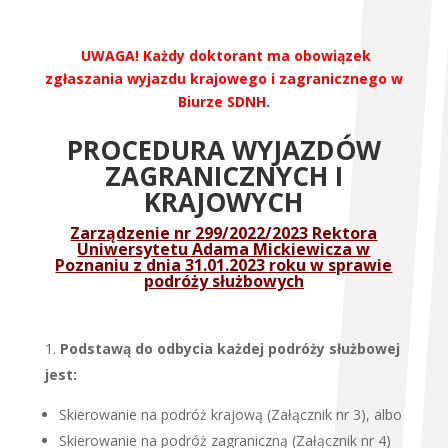
UWAGA! Każdy doktorant ma obowiązek
zgłaszania wyjazdu krajowego i zagranicznego w
Biurze SDNH.
PROCEDURA WYJAZDÓW
ZAGRANICZNYCH I
KRAJOWYCH
Zarządzenie nr 299/2022/2023 Rektora
Uniwersytetu Adama Mickiewicza w
Poznaniu
z dnia 31.01.2023 roku w sprawie
podróży służbowych
Podstawą do odbycia każdej podróży służbowej
jest:
Skierowanie na podróż krajową (Załącznik nr 3), albo
Skierowanie na podróż zagraniczną (Załącznik nr 4)