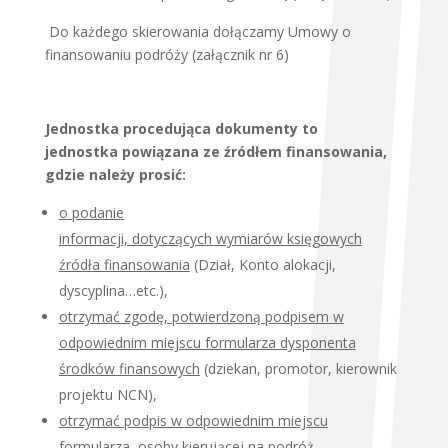
Do każdego skierowania dołączamy Umowy o
finansowaniu podróży (załącznik nr 6)
Jednostka procedująca dokumenty to
jednostka powiązana ze źródłem finansowania,
gdzie należy prosić:
o podanie
informacji, dotyczących wymiarów księgowych
źródła finansowania
(Dział, Konto alokacji,
dyscyplina…etc.),
otrzymać zgodę, potwierdzoną podpisem w
odpowiednim miejscu formularza dysponenta
środków finansowych
(dziekan, promotor, kierownik
projektu NCN),
otrzymać podpis w odpowiednim miejscu
formularza, osoby kierującej na podróż