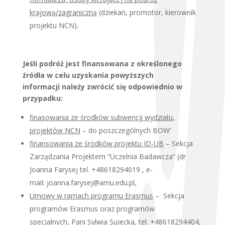
krajową/zagraniczną
(dziekan, promotor, kierownik
projektu NCN).
Jeśli podróż jest finansowana z określonego
źródła w celu uzyskania powyższych
informacji należy zwrócić się odpowiednio w
przypadku:
finasowania ze środków subwencji wydziału,
projektów NCN
– do poszczególnych BOW’
finansowania ze środków projektu ID-UB
– Sekcja
Zarządzania Projektem “Uczelnia Badawcza” (dr
Joanna Farysej tel. +48618294019 , e-
mail: joanna.farysej@amu.edu.pl,
Umowy w ramach programu Erasmus
– Sekcja
programów Erasmus oraz programów
specjalnych, Pani Sylwia Sujecka, tel. +48618294404,