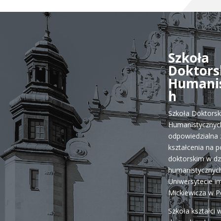
Szkoła
Doktors
Humani
h
Szkoła Doktors
Humanistycznych
odpowiedzialna 
kształcenia na 
doktorskim w dz
humanistycznych
Uniwersytecie i
Mickiewicza w P
Szkoła kształci 