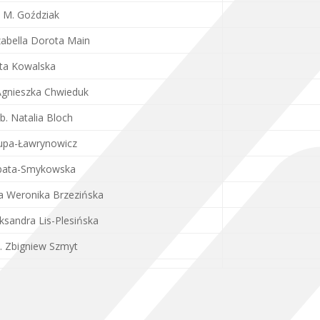
a M. Goździak
zabella Dorota Main
ta Kowalska
Agnieszka Chwieduk
b. Natalia Bloch
rupa-Ławrynowicz
ubata-Smykowska
a Weronika Brzezińska
ksandra Lis-Plesińska
. Zbigniew Szmyt