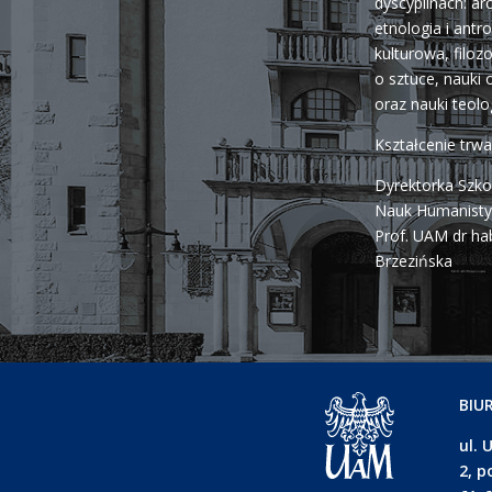
dyscyplinach: ar
etnologia i antr
kulturowa, filozo
o sztuce, nauki o 
oraz nauki teolo
Kształcenie trw
Dyrektorka Szko
Nauk Humanisty
Prof. UAM dr ha
Brzezińska
BIU
ul. 
2, p