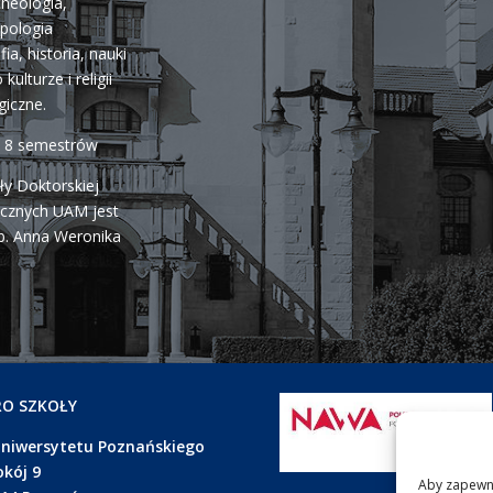
cheologia,
opologia
fia, historia, nauki
kulturze i religii
giczne.
a 8 semestrów
ły Doktorskiej
cznych UAM jest
b. Anna Weronika
RO SZKOŁY
Uniwersytetu Poznańskiego
okój 9
Aby zapewnić