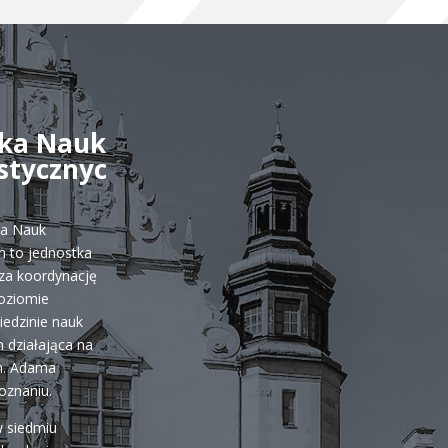
ka Nauk
stycznyc
ka Nauk
 to jednostka
za koordynację
poziomie
iedzinie nauk
 działająca na
m. Adama
oznaniu.
w siedmiu