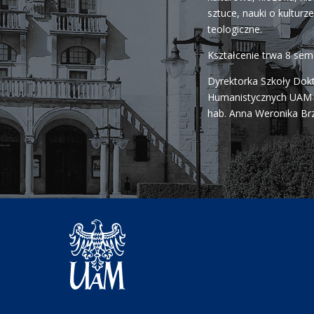
sztuce, nauki o kulturze 
teologiczne.
Kształcenie trwa 8 se
Dyrektorka Szkoły Dok
Humanistycznych UAM j
hab. Anna Weronika Br