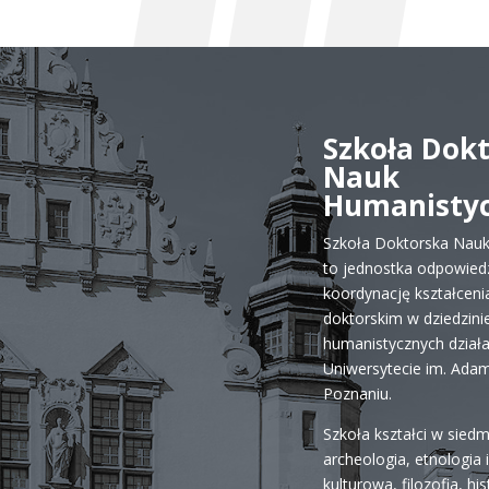
Szkoła Dok
Nauk
Humanisty
Szkoła Doktorska Nau
to jednostka odpowiedz
koordynację kształceni
doktorskim w dziedzini
humanistycznych dział
Uniwersytecie im. Ada
Poznaniu.
Szkoła kształci w siedm
archeologia, etnologia 
kulturowa, filozofia, his