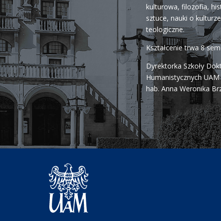
kulturowa, filozofia, his
sztuce, nauki o kulturze 
teologiczne.
Kształcenie trwa 8 se
Dyrektorka Szkoły Dok
Humanistycznych UAM j
hab. Anna Weronika Br