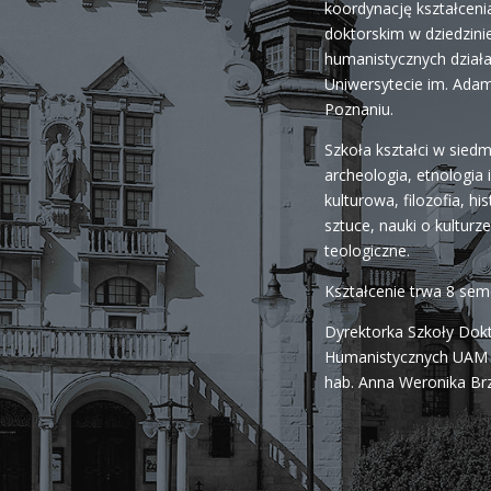
koordynację kształceni
doktorskim w dziedzini
humanistycznych dział
Uniwersytecie im. Ada
Poznaniu.
Szkoła kształci w siedm
archeologia, etnologia 
kulturowa, filozofia, his
sztuce, nauki o kulturze 
teologiczne.
Kształcenie trwa 8 se
Dyrektorka Szkoły Dok
Humanistycznych UAM j
hab. Anna Weronika Br